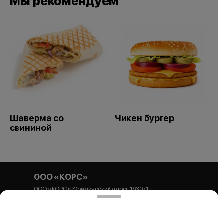
Мы рекомендуем
Шаверма со
Чикен бургер
свининой
ООО «КОРС»
ООО «КОРС» Юридический адрес 163071, г.
Архангельск, ул. Гайдара, 44, корпус 1, офис 54
Почтовый адрес 163071, г. Архангельск, ул. Гайдара, 44,
корпус 1, БЦ Респект, офис 54 ИНН 2901320306 КПП