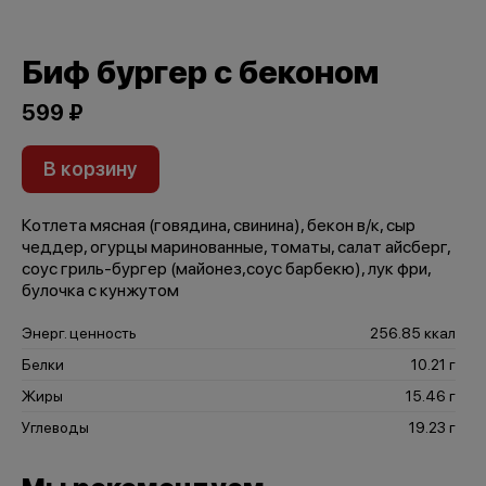
Биф бургер с беконом
599 ₽
В корзину
Котлета мясная (говядина, свинина), бекон в/к, сыр
чеддер, огурцы маринованные, томаты, салат айсберг,
соус гриль-бургер (майонез,соус барбекю), лук фри,
булочка с кунжутом
Энерг. ценность
256.85 ккал
Белки
10.21 г
Жиры
15.46 г
Углеводы
19.23 г