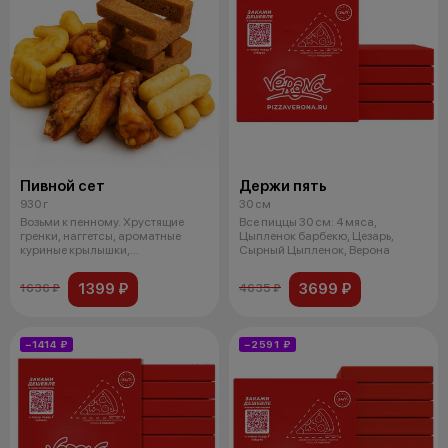
Пивной сет
Держи пять
930 г
30 см
Возьми к пенному. Хрустящие
Все пиццы 30 см: 4 мяса,
гренки, наггетсы, ароматные
Цыпленок барбекю, Цезарь,
куриные крылышки,
Сырный Цыпленок, Верона
поджаренный сыр
1399 ₽
3699 ₽
1636 ₽
4635 ₽
−1414 ₽
−2591 ₽