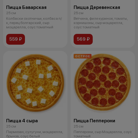
Пицца Баварская
Пицца Деревенская
25 см
25 см
Колбаски охотничьи, колбаса п/
Ветчина, филе куриное, томаты,
к, перец болгарский, сыр
корнишоны, сыр моцарелла,
моцарелла, соус томатный
соус томатный
559 ₽
569 ₽
ОСТРОЕ
Пицца 4 сыра
Пицца Пепперони
25 см
25 см
Пармезан, сулугуни, моцарелла,
Пепперони, сыр Моцарелла, соус
брынза, соус белый
томатный