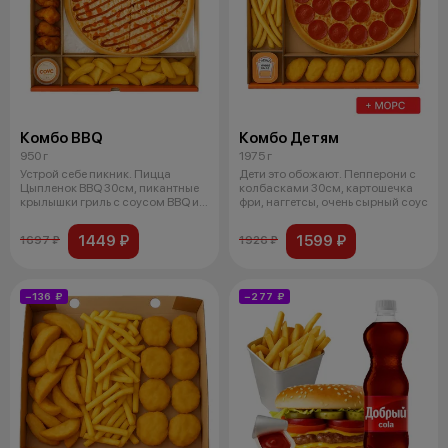
Комбо BBQ
Комбо Детям
950 г
1975 г
Устрой себе пикник. Пицца
Дети это обожают. Пепперони с
Цыпленок BBQ 30см, пикантные
колбасками 30см, картошечка
крылышки гриль с соусом BBQ и
фри, наггетсы, очень сырный соус
запеч
1449 ₽
1599 ₽
1697 ₽
1926 ₽
−136 ₽
−277 ₽