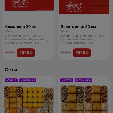
Семь пицц 30 см
Десять пицц 30 см
30 см
30 см
Пепперони - 2шт., Сырный
Верона - 2шт., Пепперони - 2шт.,
Цыпленок - 2шт., Верона - 1шт.,
Цыпленок барбекю - 1шт.,
Цыпленок барбекю - 1шт.,
Сырный цыпленок - 1шт.,
Грибная
Деревенс
4699 ₽
5999 ₽
6113 ₽
8590 ₽
Сеты
−703 ₽
НОВИНКА
−277 ₽
НОВИНКА