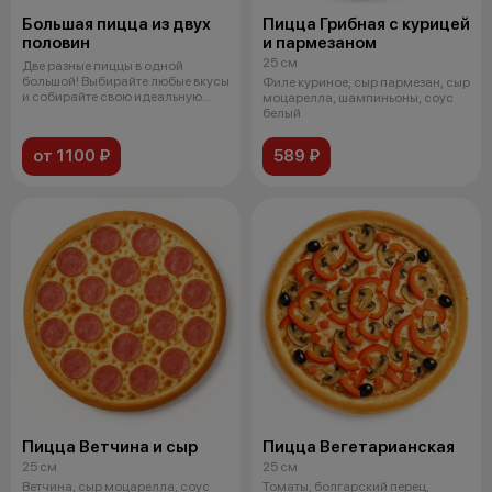
Большая пицца из двух
Пицца Грибная с курицей
половин
и пармезаном
25 см
Две разные пиццы в одной
большой! Выбирайте любые вкусы
Филе куриное, сыр пармезан, сыр
и собирайте свою идеальную
моцарелла, шампиньоны, соус
комбина
белый
от 1100 ₽
589 ₽
Пицца Ветчина и сыр
Пицца Вегетарианская
25 см
25 см
Ветчина, сыр моцарелла, соус
Томаты, болгарский перец,