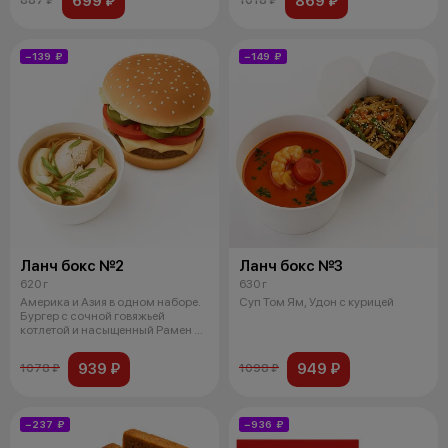
699 ₽
869 ₽
−139 ₽
−149 ₽
Ланч бокс №2
Ланч бокс №3
620 г
630 г
Америка и Азия в одном наборе.
Суп Том Ям, Удон с курицей
Бургер с сочной говяжьей
котлетой и насыщенный Рамен с
лапш
939 ₽
949 ₽
1078 ₽
1098 ₽
−237 ₽
−936 ₽