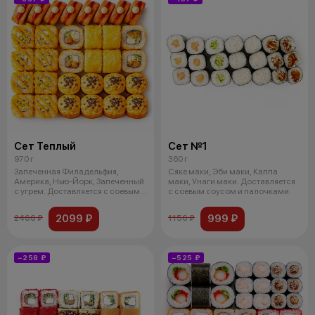
Сет Теплый
Сет №1
970 г
360 г
Запеченная Филадельфия,
Сяке маки, Эби маки, Каппа
Америка, Нью-Йорк, Запеченный
маки, Унаги маки. Доставляется
с угрем. Доставляется с соевым
с соевым соусом и палочками.
соусо
2099 ₽
999 ₽
2466 ₽
1156 ₽
−258 ₽
−525 ₽