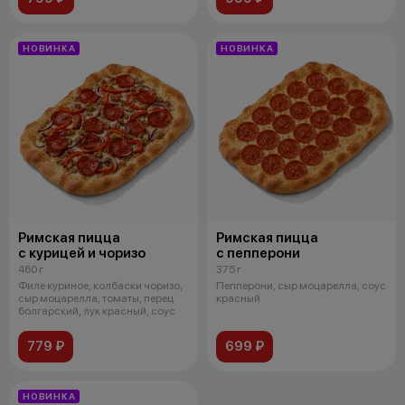
НОВИНКА
НОВИНКА
Римская пицца
Римская пицца
с курицей и чоризо
с пепперони
460 г
375 г
Филе куриное, колбаски чоризо,
Пепперони, сыр моцарелла, соус
сыр моцарелла, томаты, перец
красный
болгарский, лук красный, соус
779 ₽
699 ₽
НОВИНКА