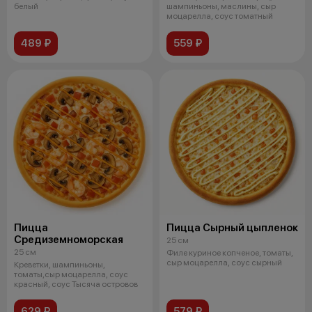
белый
шампиньоны, маслины, сыр
моцарелла, соус томатный
489 ₽
559 ₽
Пицца
Пицца Сырный цыпленок
Средиземноморская
25 см
25 см
Филе куриное копченое, томаты,
сыр моцарелла, соус сырный
Креветки, шампиньоны,
томаты,сыр моцарелла, соус
красный, соус Тысяча островов
629 ₽
579 ₽