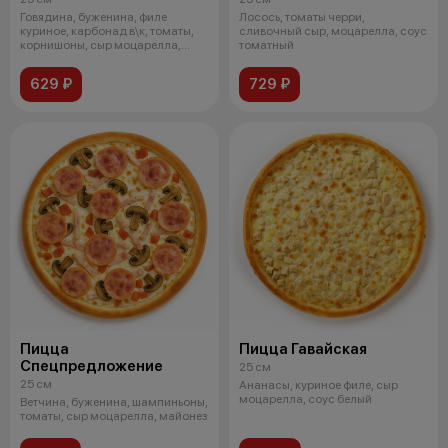
Говядина, буженина, филе
Лосось, томаты черри,
куриное, карбонад в\к, томаты,
сливочный сыр, моцарелла, соус
корнишоны, сыр моцарелла,
томатный
соус том
629 ₽
729 ₽
Пицца
Пицца Гавайская
Спецпредложение
25 см
25 см
Ананасы, куриное филе, сыр
моцарелла, соус белый
Ветчина, буженина, шампиньоны,
томаты, сыр моцарелла, майонез