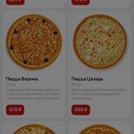
Пицца Верона
Пицца Цезарь
25 см
25 см
Карбонад, буженина, колбаса п/
Филе куриное копченое, томаты,
к, томаты, корнишоны, маслины,
лист салата, сыр моцарелла,
сыр моцарелла, соус томатный
соус Цезарь
579 ₽
599 ₽