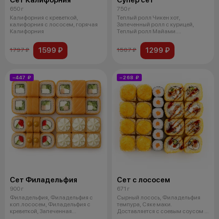
Сет Калифорния
Супер сет
650 г
750 г
Калифорния с креветкой,
Теплый ролл Чикен хот,
калифорния с лососем, горячая
Запеченный ролл с курицей,
Калифорния
Теплый ролл Майами.
Доставляется с соевы
1599 ₽
1299 ₽
1797 ₽
1507 ₽
−447 ₽
−268 ₽
Сет Филадельфия
Сет с лососем
900 г
671 г
Филадельфия, Филадельфия с
Сырный лосось, Филадельфия
коп.лососем, Филадельфия с
темпура, Сяке маки.
креветкой, Запеченная
Доставляется с соевым соусом и
Филадельфия. Д
палочками.