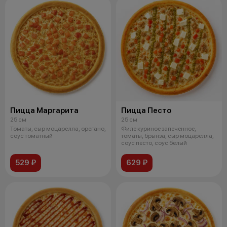
Пицца Маргарита
Пицца Песто
25 см
25 см
Томаты, сыр моцарелла, орегано,
Филе куриное запеченное,
соус томатный
томаты, брынза, сыр моцарелла,
соус песто, соус белый
529 ₽
629 ₽