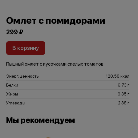
Омлет с помидорами
299 ₽
В корзину
Пышный омлет с кусочками спелых томатов
Энерг. ценность
120.58 ккал
Белки
6.73 г
Жиры
9.35 г
Углеводы
2.38 г
Мы рекомендуем