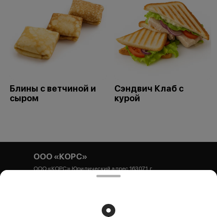
Блины с ветчиной и
Сэндвич Клаб с
сыром
курой
ООО «КОРС»
ООО «КОРС» Юридический адрес 163071, г.
Архангельск, ул. Гайдара, 44, корпус 1, офис 54
Почтовый адрес 163071, г. Архангельск, ул. Гайдара, 44,
корпус 1, БЦ Респект, офис 54 ИНН 2901320306 КПП
290101001 ОГРНИП 1252900000440 Р/с
40702810304710000044 Архангельское ОСБ № 8637
ПАО Сбербанк К/с 301 018 101 000 000 006 01 БИК