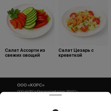
Салат Ассорти из
Салат Цезарь с
свежих овощей
креветкой
ООО «КОРС»
ООО «КОРС» Юридический адрес 163071, г.
Архангельск, ул. Гайдара, 44, корпус 1, офис 54
Почтовый адрес 163071, г. Архангельск, ул. Гайдара, 44,
корпус 1, БЦ Респект, офис 54 ИНН 2901320306 КПП
290101001 ОГРНИП 1252900000440 Р/с
40702810304710000044 Архангельское ОСБ № 8637