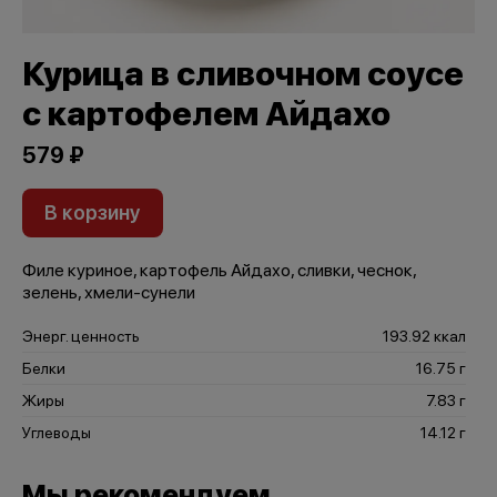
Курица в сливочном соусе
с картофелем Айдахо
579 ₽
В корзину
Филе куриное, картофель Айдахо, сливки, чеснок,
зелень, хмели-сунели
Энерг. ценность
193.92 ккал
Белки
16.75 г
Жиры
7.83 г
Углеводы
14.12 г
Мы рекомендуем