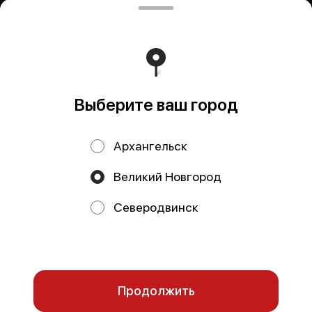
Архангельск, ул. Гайдара, 44, корпус 1, офис 54
Почтовый адрес 163071, г. Архангельск, ул. Гайдара, 44,
корпус 1, БЦ Респект, офис 54 ИНН 2901320306 КПП
290101001 ОГРНИП 1252900000440 Р/с
40702810304710000044 Архангельское ОСБ № 8637
ПАО Сбербанк К/с 301 018 101 000 000 006 01 БИК
041117601
Работает на эффективном ядре
Foodpicásso
ver. 3.2
Выберите ваш город
Политика конфиденциальности
Архангельск
Публичная оферта
Великий Новгород
Акции, скидки, кэшбэк − в нашем приложении!
Северодвинск
Мы используем куки.
Пользуясь сайтом, вы даёте согласие на
обработку файлов cookie вашего браузера и использование
аналитических сервисов согласно нашей
политике
конфиденциальности
.
ОК