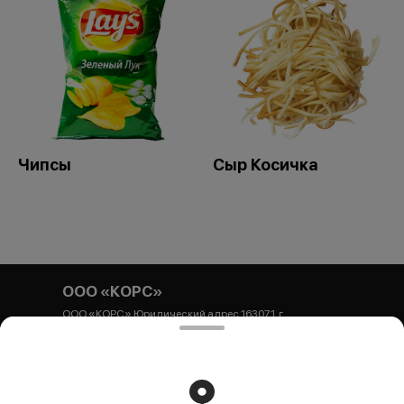
Чипсы
Сыр Косичка
ООО «КОРС»
ООО «КОРС» Юридический адрес 163071, г.
Архангельск, ул. Гайдара, 44, корпус 1, офис 54
Почтовый адрес 163071, г. Архангельск, ул. Гайдара, 44,
корпус 1, БЦ Респект, офис 54 ИНН 2901320306 КПП
290101001 ОГРНИП 1252900000440 Р/с
40702810304710000044 Архангельское ОСБ № 8637
ПАО Сбербанк К/с 301 018 101 000 000 006 01 БИК