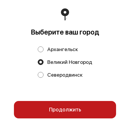
корпус 1, БЦ Респект, офис 54 ИНН 2901320306 КПП
290101001 ОГРНИП 1252900000440 Р/с
40702810304710000044 Архангельское ОСБ № 8637
ПАО Сбербанк К/с 301 018 101 000 000 006 01 БИК
041117601
Работает на эффективном ядре
Foodpicásso
ver. 3.2
Выберите ваш город
Политика конфиденциальности
Архангельск
Публичная оферта
Великий Новгород
Акции, скидки, кэшбэк − в нашем приложении!
Северодвинск
Мы используем куки.
Пользуясь сайтом, вы даёте согласие на
обработку файлов cookie вашего браузера и использование
аналитических сервисов согласно нашей
политике
конфиденциальности
.
ОК