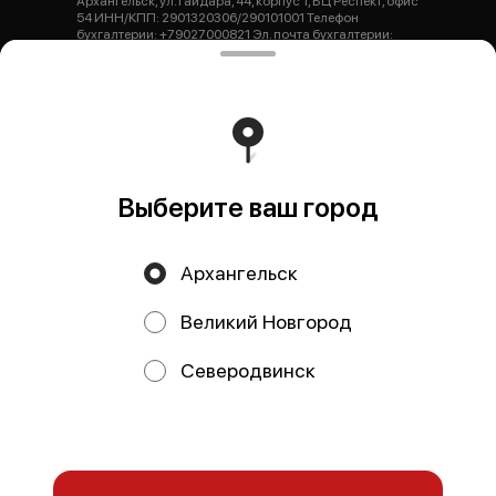
Архангельск, ул. Гайдара, 44, корпус 1, БЦ Респект, офис
54 ИНН/КПП: 2901320306/290101001 Телефон
бухгалтерии: +79027000821 Эл. почта бухгалтерии:
buh.dsverona@gmail.com ОГРНИП: 1252900000440 Р/
с: 407 028 103 047 100 000 44 Банк: Архангельское ОСБ
№ 8637 ПАО Сбербанк К/с: 301 018 101 000 000 006 01
БИК: 041117601 Генеральный директор: Тарасова Юлия
Николаевна dsverona@gmail.com
Работает на эффективном ядре
Foodpicásso
ver. 3.2
Выберите ваш город
Политика конфиденциальности
Архангельск
Публичная оферта
Великий Новгород
Акции, скидки, кэшбэк − в нашем приложении!
Северодвинск
Мы используем куки.
Пользуясь сайтом, вы даёте согласие на
обработку файлов cookie вашего браузера и использование
аналитических сервисов согласно нашей
политике
конфиденциальности
.