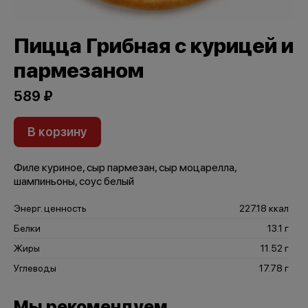
Пицца Грибная с курицей и
пармезаном
589 ₽
В корзину
Филе куриное, сыр пармезан, сыр моцарелла,
шампиньоны, соус белый
Энерг. ценность
227.18 ккал
Белки
13.1 г
Жиры
11.52 г
Углеводы
17.78 г
Мы рекомендуем