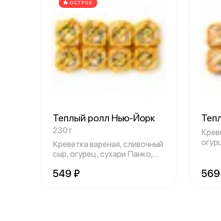
ОСТРОЕ
Теплый ролл Нью-Йорк
Теп
230 г
Крев
огурц
Креветка вареная, сливочный
суха
сыр, огурец, сухари Панко,
кунжу
549 ₽
569