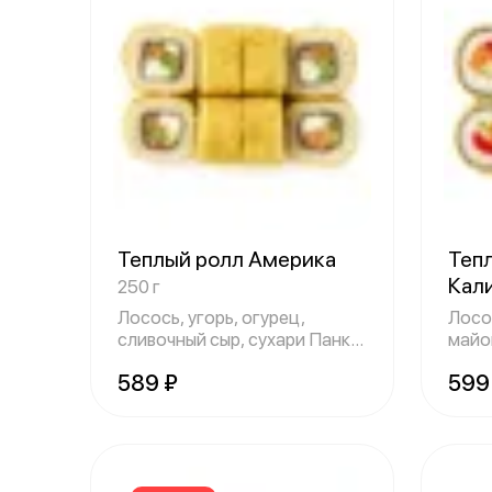
Теплый ролл Америка
Тепл
Кал
250 г
Лосось, угорь, огурец,
Лосос
сливочный сыр, сухари Панко.
майо
Доставля
Дост
589 ₽
599