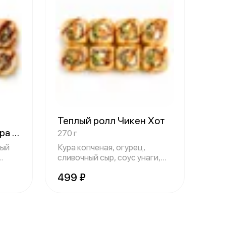
Теплый ролл Чикен Хот
ура
270 г
ный
Кура копченая, огурец,
сливочный сыр, соус унаги,
сухари Пан
499 ₽