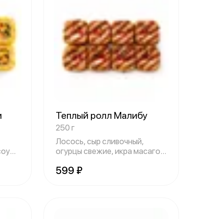
и
Теплый ролл Малибу
250 г
Лосось, сыр сливочный,
соус.
огурцы свежие, икра масаго,
рис, кляр
599 ₽