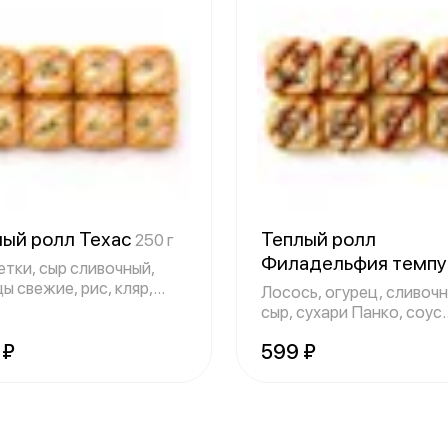
лый ролл Техас
Теплый ролл
250 г
Филадельфия темп
етки, сыр сливочный,
ы свежие, рис, кляр,
250 г
Лосось, огурец, сливоч
ри па
сыр, сухари Панко, соус
унаги, кун
 ₽
599 ₽