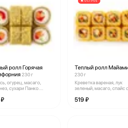
ОСТРОЕ
ый ролл Горячая
Теплый ролл Майам
ифорния
230 г
230 г
ь, огурец, масаго,
Креветка вареная, лук
нез, сухари Панко.
зеленый, масаго, спайс 
авляется
Доставляе
 ₽
519 ₽