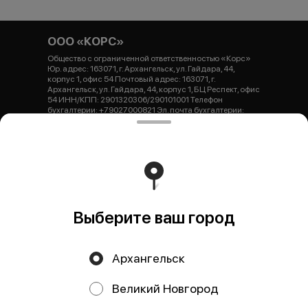
ООО «КОРС»
Общество с ограниченной ответственностью «Корс»
Юр. адрес: 163071, г. Архангельск, ул. Гайдара, 44,
корпус 1, офис 54 Почтовый адрес: 163071, г.
Архангельск, ул. Гайдара, 44, корпус 1, БЦ Респект, офис
54 ИНН/КПП: 2901320306/290101001 Телефон
бухгалтерии: +79027000821 Эл. почта бухгалтерии:
buh.dsverona@gmail.com ОГРНИП: 1252900000440 Р/
с: 407 028 103 047 100 000 44 Банк: Архангельское ОСБ
№ 8637 ПАО Сбербанк К/с: 301 018 101 000 000 006 01
БИК: 041117601 Генеральный директор: Тарасова Юлия
Николаевна dsverona@gmail.com
Работает на эффективном ядре
Foodpicásso
ver. 3.2
Выберите ваш город
Политика конфиденциальности
Архангельск
Публичная оферта
Великий Новгород