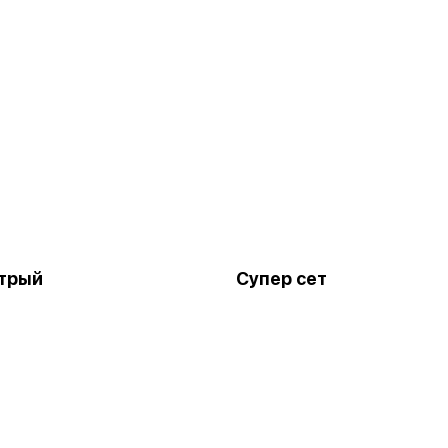
трый
Супер сет