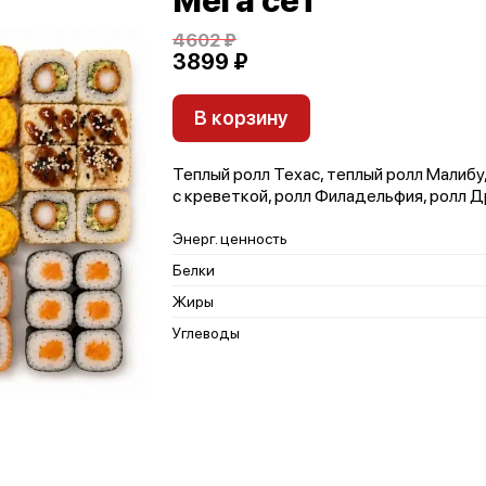
Мега сет
4602 ₽
3899 ₽
В корзину
Теплый ролл Техас, теплый ролл Малибу
с креветкой, ролл Филадельфия, ролл Д
Энерг. ценность
Белки
Жиры
Углеводы