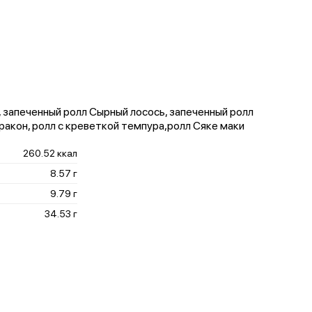
, запеченный ролл Сырный лосось, запеченный ролл
ракон, ролл с креветкой темпура,ролл Сяке маки
260.52 ккал
8.57 г
9.79 г
34.53 г