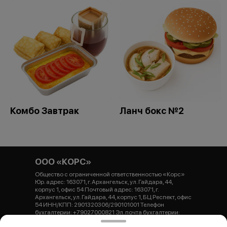
Комбо Завтрак
Ланч бокс №2
ООО «КОРС»
Общество с ограниченной ответственностью «Корс»
Юр. адрес: 163071, г. Архангельск, ул. Гайдара, 44,
корпус 1, офис 54 Почтовый адрес: 163071, г.
Архангельск, ул. Гайдара, 44, корпус 1, БЦ Респект, офис
54 ИНН/КПП: 2901320306/290101001 Телефон
бухгалтерии: +79027000821 Эл. почта бухгалтерии:
buh.dsverona@gmail.com ОГРНИП: 1252900000440 Р/