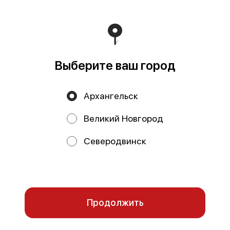
с: 407 028 103 047 100 000 44 Банк: Архангельское ОСБ
№ 8637 ПАО Сбербанк К/с: 301 018 101 000 000 006 01
БИК: 041117601 Генеральный директор: Тарасова Юлия
Николаевна dsverona@gmail.com
Работает на эффективном ядре
Foodpicásso
ver. 3.2
Выберите ваш город
Политика конфиденциальности
Архангельск
Публичная оферта
Великий Новгород
Акции, скидки, кэшбэк − в нашем приложении!
Северодвинск
Мы используем куки.
Пользуясь сайтом, вы даёте согласие на
обработку файлов cookie вашего браузера и использование
аналитических сервисов согласно нашей
политике
конфиденциальности
.
ОК