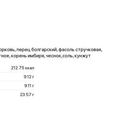
орковь, перец болгарский, фасоль стручковая,
ное, корень имбиря, чеснок,соль, кунжут
212.75 ккал
9.12 г
9.11 г
23.57 г