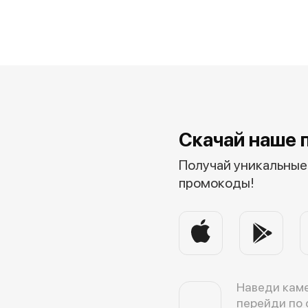
Скачай наше 
Получай уникальные 
промокоды!
Наведи каме
перейди по 