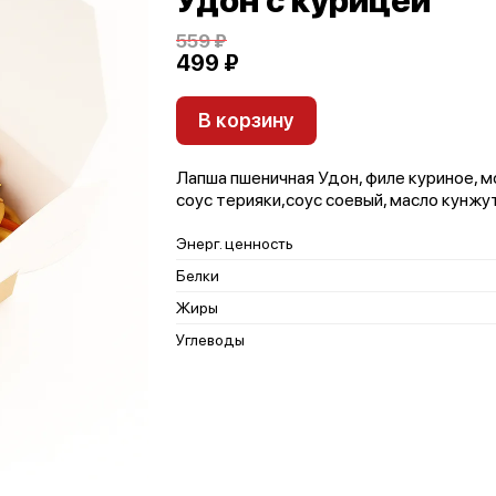
Удон с курицей
559 ₽
499 ₽
В корзину
Лапша пшеничная Удон, филе куриное, м
соус терияки,соус соевый, масло кунжут
Энерг. ценность
Белки
Жиры
Углеводы