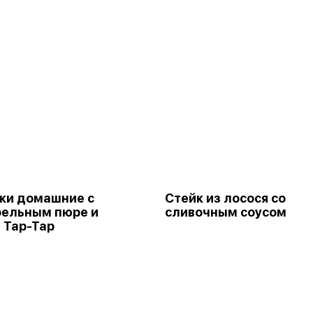
ки домашние с
Стейк из лосося со
фельным пюре и
сливочным соусом
 Тар-Тар