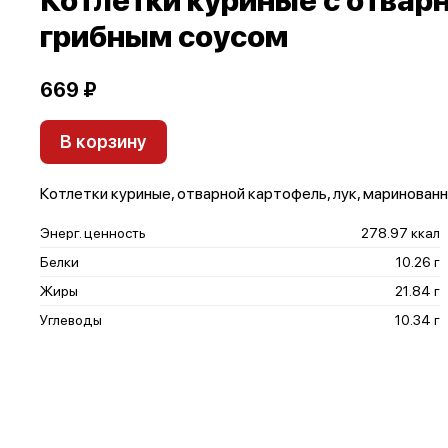
Котлетки куриные с отвар
грибным соусом
669 ₽
В корзину
Котлетки куриные, отварной картофель, лук, маринованн
Энерг. ценность
278.97 ккал
Белки
10.26 г
Жиры
21.84 г
Углеводы
10.34 г