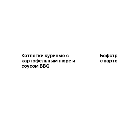
Котлетки куриные с
Бефстр
картофельным пюре и
с карт
соусом BBQ