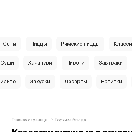
Сеты
Пиццы
Римские пиццы
Класси
Суши
Хачапури
Пироги
Завтраки
ирито
Закуски
Десерты
Напитки
Главная страница
Горячие блюда