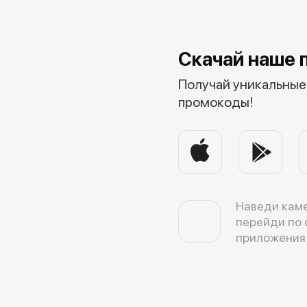
Скачай наше 
Получай уникальные 
промокоды!
Наведи каме
перейди по 
приложения