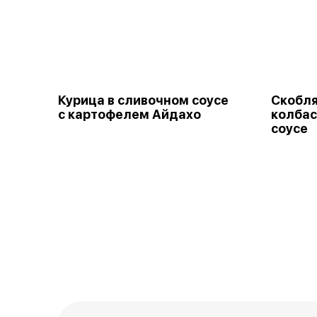
Курица в сливочном соусе
Скобля
с картофелем Айдахо
колбас
соусе