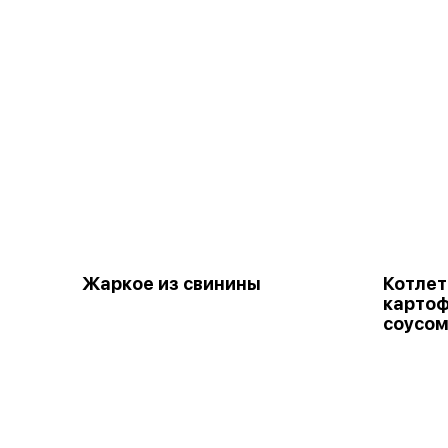
Жаркое из свинины
Котлет
карто
соусом