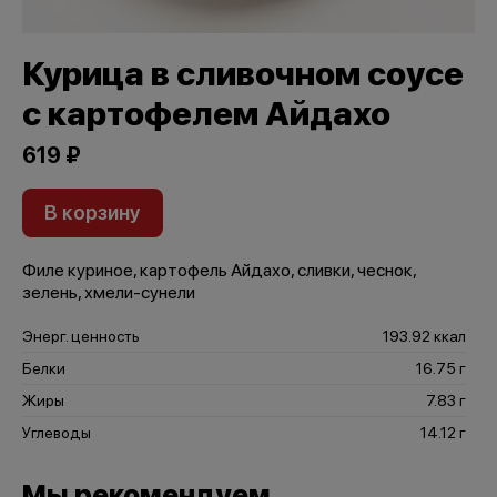
Курица в сливочном соусе
с картофелем Айдахо
619 ₽
В корзину
Филе куриное, картофель Айдахо, сливки, чеснок,
зелень, хмели-сунели
Энерг. ценность
193.92 ккал
Белки
16.75 г
Жиры
7.83 г
Углеводы
14.12 г
Мы рекомендуем