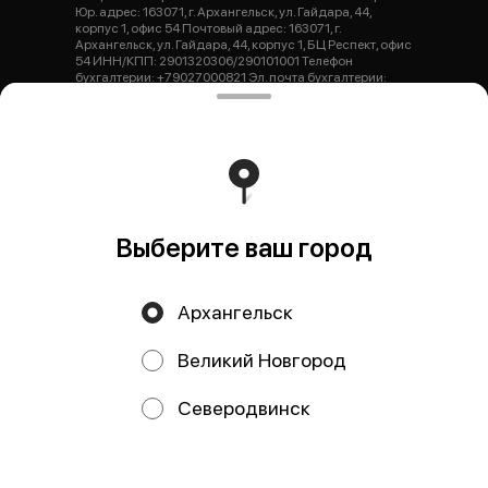
Юр. адрес: 163071, г. Архангельск, ул. Гайдара, 44,
корпус 1, офис 54 Почтовый адрес: 163071, г.
Архангельск, ул. Гайдара, 44, корпус 1, БЦ Респект, офис
54 ИНН/КПП: 2901320306/290101001 Телефон
бухгалтерии: +79027000821 Эл. почта бухгалтерии:
buh.dsverona@gmail.com ОГРНИП: 1252900000440 Р/
с: 407 028 103 047 100 000 44 Банк: Архангельское ОСБ
№ 8637 ПАО Сбербанк К/с: 301 018 101 000 000 006 01
БИК: 041117601 Генеральный директор: Тарасова Юлия
Николаевна dsverona@gmail.com
Работает на эффективном ядре
Foodpicásso
ver. 3.2
Выберите ваш город
Политика конфиденциальности
Архангельск
Публичная оферта
Великий Новгород
Акции, скидки, кэшбэк − в нашем приложении!
Северодвинск
Мы используем куки.
Пользуясь сайтом, вы даёте согласие на
обработку файлов cookie вашего браузера и использование